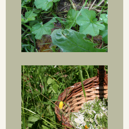
Frauenmantel
&
Co
Die
Schafgarbe