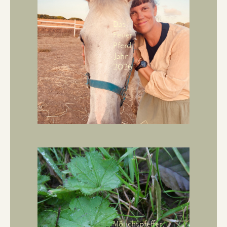
Das
Feuer
Pferd
Jahr
2026
Mönchspfeffer,