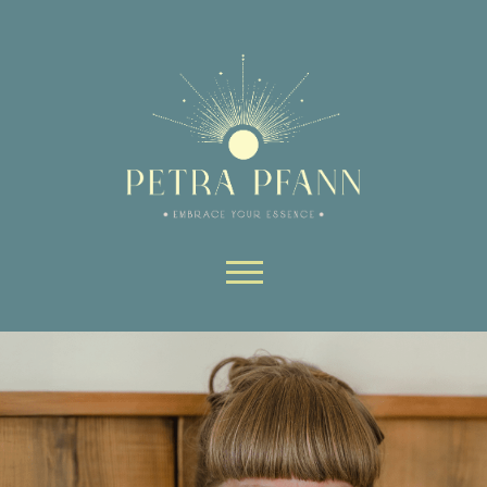
Website-Bereiche nutzen kann.
Ohne sie können wesentliche Teile
der Website nicht genutzt werden.
Always active
Skip to content
SAVE