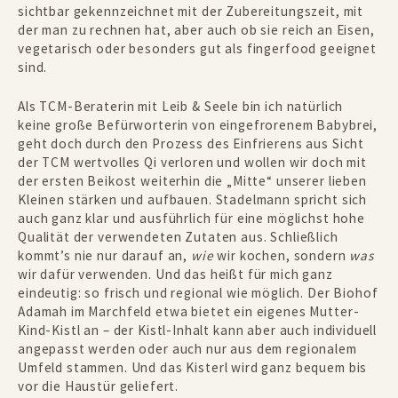
sichtbar gekennzeichnet mit der Zubereitungszeit, mit
der man zu rechnen hat, aber auch ob sie reich an Eisen,
vegetarisch oder besonders gut als fingerfood geeignet
sind.
Als TCM-Beraterin mit Leib & Seele bin ich natürlich
keine große Befürworterin von eingefrorenem Babybrei,
geht doch durch den Prozess des Einfrierens aus Sicht
der TCM wertvolles Qi verloren und wollen wir doch mit
der ersten Beikost weiterhin die „Mitte“ unserer lieben
Kleinen stärken und aufbauen. Stadelmann spricht sich
auch ganz klar und ausführlich für eine möglichst hohe
Qualität der verwendeten Zutaten aus. Schließlich
kommt’s nie nur darauf an,
wie
wir kochen, sondern
was
wir dafür verwenden. Und das heißt für mich ganz
eindeutig: so frisch und regional wie möglich. Der Biohof
Adamah im Marchfeld etwa bietet ein eigenes
Mutter-
Kind-Kistl
an – der Kistl-Inhalt kann aber auch individuell
angepasst werden oder auch nur aus dem regionalem
Umfeld stammen. Und das Kisterl wird ganz bequem bis
vor die Haustür geliefert.