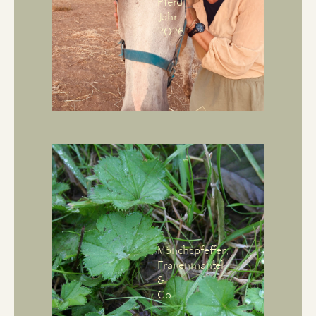
Pferd
Jahr
2026
Mönchspfeffer,
Frauenmantel
&
Co