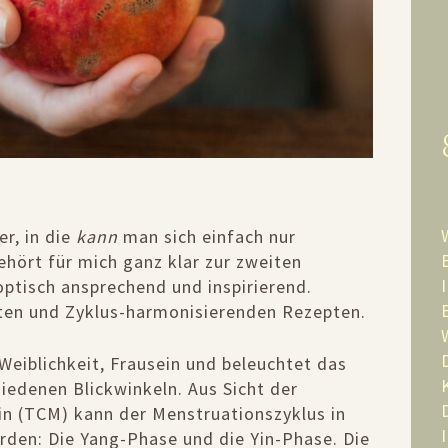
er, in die
kann
man sich einfach nur
ehört für mich ganz klar zur zweiten
 optisch ansprechend und inspirierend.
ten und Zyklus-harmonisierenden Rezepten.
Weiblichkeit, Frausein und beleuchtet das
edenen Blickwinkeln. Aus Sicht der
zin (TCM) kann der Menstruationszyklus in
rden: Die Yang-Phase und die Yin-Phase. Die