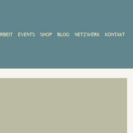
 active
RBEIT
EVENTS
SHOP
BLOG
NETZWERK
KONTAKT
E
I BEHANDLUNG
AKTUELLE TERMINE
REFERENZEN
SAVE
N STRETCHING
ONLINE WORKSHOPS
KOOPERATIONEN
UNG
ZMEDIZIN
PARTNERINNEN
PRESSE